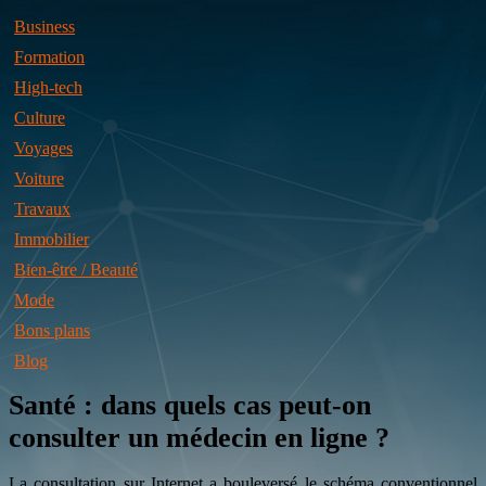
Business
Formation
High-tech
Culture
Voyages
Voiture
Travaux
Immobilier
Bien-être / Beauté
Mode
Bons plans
Blog
Santé : dans quels cas peut-on
consulter un médecin en ligne ?
La consultation sur Internet a bouleversé le schéma conventionnel