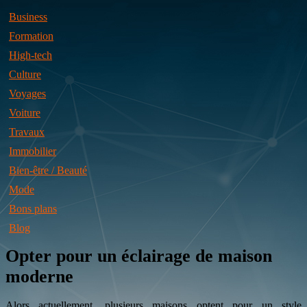
Business
Formation
High-tech
Culture
Voyages
Voiture
Travaux
Immobilier
Bien-être / Beauté
Mode
Bons plans
Blog
Opter pour un éclairage de maison
moderne
Alors actuellement, plusieurs maisons optent pour un style