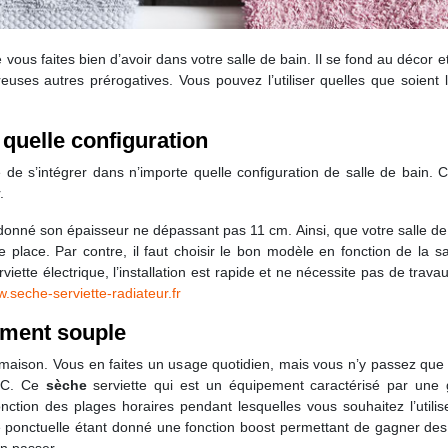
vous faites bien d’avoir dans votre salle de bain. Il se fond au décor e
reuses autres prérogatives. Vous pouvez l’utiliser quelles que soient 
 quelle configuration
ite de s’intégrer dans n’importe quelle configuration de salle de bain
.
donné son épaisseur ne dépassant pas 11 cm. Ainsi, que votre salle de b
e place. Par contre, il faut choisir le bon modèle en fonction de la s
ette électrique, l’installation est rapide et ne nécessite pas de travau
.seche-serviette-radiateur.fr
ement souple
ue maison. Vous en faites un usage quotidien, mais vous n’y passez qu
4°C. Ce
sèche
serviette qui est un équipement caractérisé par une
tion des plages horaires pendant lesquelles vous souhaitez l’utili
re ponctuelle étant donné une fonction boost permettant de gagner d