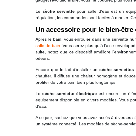
gadget révolutionnaire, vous ne voudrez plus vous e
Le
sèche serviette
pour salle d’eau est un équipe
régulation, les commandes sont faciles à manier. Ce 
Un accessoire pour le bien-être 
Après le bain, vous enrouler dans une serviette hu
salle de bain
. Vous serez plus qu’à l’aise enveloppé
suite, notez que ce dispositif améliore l’environn
odeurs.
Encore que le fait d’installer un
sèche serviettes
é
chauffer. Il diffuse une chaleur homogène et douce
profiter de votre bain bien plus longtemps.
Le
sèche serviette électrique
est encore un éléme
équipement disponible en divers modèles. Vous pouve
d’eau.
A ce jour, sachez que vous avez accès à diverses s
un système connecté. Les modèles de sèche-serviette