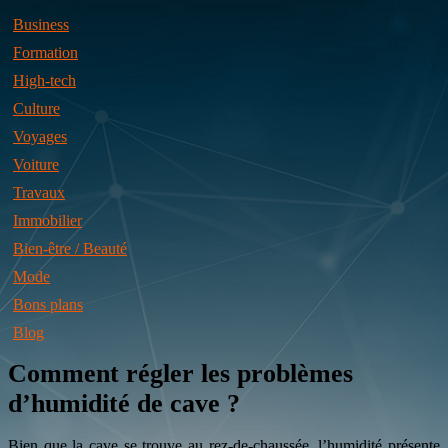
Business
Formation
High-tech
Culture
Voyages
Voiture
Travaux
Immobilier
Bien-être / Beauté
Mode
Bons plans
Blog
Comment régler les problèmes
d’humidité de cave ?
Bien que la cave se trouve au rez-de-chaussée, l’humidité présente