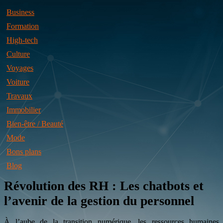
Business
Formation
High-tech
Culture
Voyages
Voiture
Travaux
Immobilier
Bien-être / Beauté
Mode
Bons plans
Blog
Révolution des RH : Les chatbots et
l’avenir de la gestion du personnel
À l’aube de la transition numérique, les ressources humaines