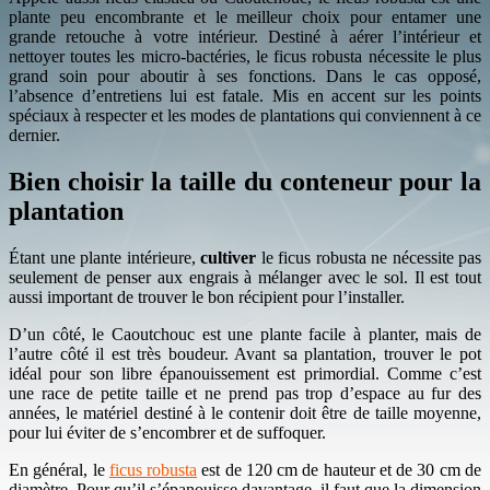
plante peu encombrante et le meilleur choix pour entamer une
grande retouche à votre intérieur. Destiné à aérer l’intérieur et
nettoyer toutes les micro-bactéries, le ficus robusta nécessite le plus
grand soin pour aboutir à ses fonctions. Dans le cas opposé,
l’absence d’entretiens lui est fatale. Mis en accent sur les points
spéciaux à respecter et les modes de plantations qui conviennent à ce
dernier.
Bien choisir la taille du conteneur pour la
plantation
Étant une plante intérieure,
cultiver
le ficus robusta ne nécessite pas
seulement de penser aux engrais à mélanger avec le sol. Il est tout
aussi important de trouver le bon récipient pour l’installer.
D’un côté, le Caoutchouc est une plante facile à planter, mais de
l’autre côté il est très boudeur. Avant sa plantation, trouver le pot
idéal pour son libre épanouissement est primordial. Comme c’est
une race de petite taille et ne prend pas trop d’espace au fur des
années, le matériel destiné à le contenir doit être de taille moyenne,
pour lui éviter de s’encombrer et de suffoquer.
En général, le
ficus robusta
est de 120 cm de hauteur et de 30 cm de
diamètre. Pour qu’il s’épanouisse davantage, il faut que la dimension