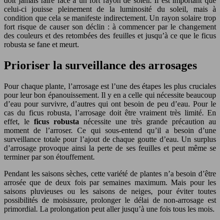
doit jamais faire face à un fort rayon de soleil. Il est important que
celui-ci jouisse pleinement de la luminosité du soleil, mais à
condition que cela se manifeste indirectement. Un rayon solaire trop
fort risque de causer son déclin : à commencer par le changement
des couleurs et des retombées des feuilles et jusqu’à ce que le ficus
robusta se fane et meurt.
Prioriser la surveillance des arrosages
Pour chaque plante, l’arrosage est l’une des étapes les plus cruciales
pour leur bon épanouissement. Il y en a celle qui nécessite beaucoup
d’eau pour survivre, d’autres qui ont besoin de peu d’eau. Pour le
cas du ficus robusta, l’arrosage doit être vraiment très limité. En
effet, le
ficus robusta
nécessite une très grande précaution au
moment de l’arroser. Ce qui sous-entend qu’il a besoin d’une
surveillance totale pour l’ajout de chaque goutte d’eau. Un surplus
d’arrosage provoque ainsi la perte de ses feuilles et peut même se
terminer par son étouffement.
Pendant les saisons sèches, cette variété de plantes n’a besoin d’être
arrosée que de deux fois par semaines maximum. Mais pour les
saisons pluvieuses ou les saisons de neiges, pour éviter toutes
possibilités de moisissure, prolonger le délai de non-arrosage est
primordial. La prolongation peut aller jusqu’à une fois tous les mois.