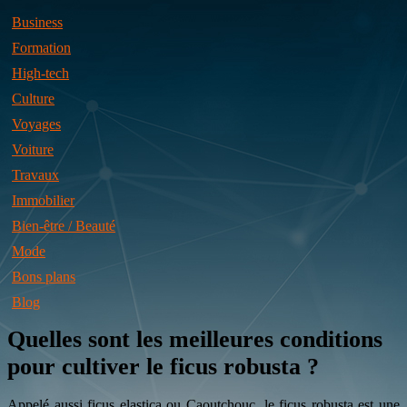
Business
Formation
High-tech
Culture
Voyages
Voiture
Travaux
Immobilier
Bien-être / Beauté
Mode
Bons plans
Blog
Quelles sont les meilleures conditions
pour cultiver le ficus robusta ?
Appelé aussi ficus elastica ou Caoutchouc, le ficus robusta est une