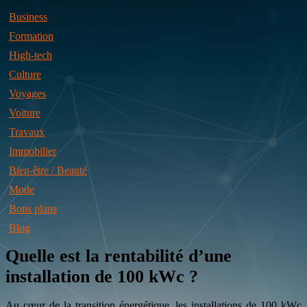
Business
Formation
High-tech
Culture
Voyages
Voiture
Travaux
Immobilier
Bien-être / Beauté
Mode
Bons plans
Blog
Quelle est la rentabilité d’une
installation de 100 kWc ?
Au cœur de la transition énergétique, les installations de 100 kWc