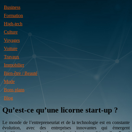
Business
Formation
High-tech
Culture
Voyages
Voiture
Travaux
Immobilier
Bien-être / Beauté
Mode
Bons plans
Blog
Qu’est-ce qu’une licorne start-up ?
Le monde de l’entrepreneuriat et de la technologie est en constante
évolution, avec des entreprises innovantes qui émergent