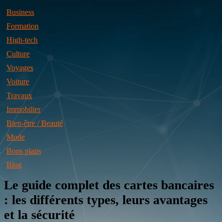
Business
Formation
High-tech
Culture
Voyages
Voiture
Travaux
Immobilier
Bien-être / Beauté
Mode
Bons plans
Blog
Le guide complet des cartes bancaires
: les différents types, leurs avantages
et la sécurité