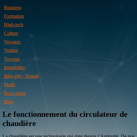
Business
Formation
High-tech
Culture
Voyages
Voiture
Travaux
Immobilier
Bien-être / Beauté
Mode
Bons plans
Blog
Le fonctionnement du circulateur de
chaudière
La chaudière est une technologie qui date depuis l’Antiquité. De nos