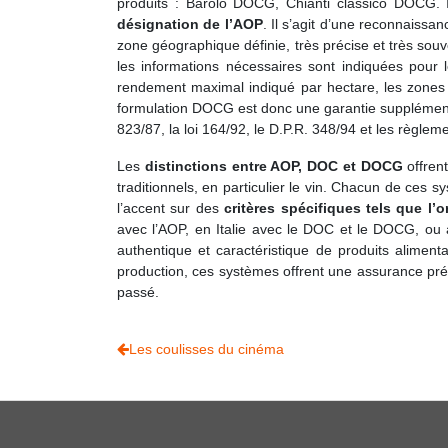
produits : Barolo DOCG, Chianti classico DOCG. 
désignation de l’AOP
. Il s’agit d’une reconnaissa
zone géographique définie, très précise et très sou
les informations nécessaires sont indiquées pour le
rendement maximal indiqué par hectare, les zones de 
formulation DOCG est donc une garantie supplémentai
823/87, la loi 164/92, le D.P.R. 348/94 et les règle
Les
distinctions entre AOP, DOC et DOCG
offrent
traditionnels, en particulier le vin. Chacun de ces 
l’accent sur des
critères spécifiques tels que l
avec l’AOP, en Italie avec le DOC et le DOCG, ou 
authentique et caractéristique de produits alimenta
production, ces systèmes offrent une assurance préc
passé.
Les coulisses du cinéma