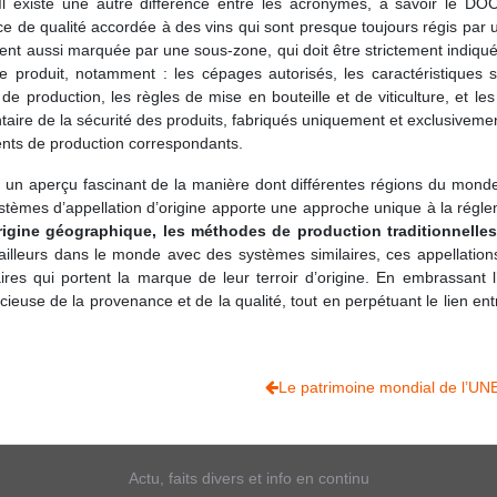
Il existe une autre différence entre les acronymes, à savoir le D
nce de qualité accordée à des vins qui sont presque toujours régis par u
vent aussi marquée par une sous-zone, qui doit être strictement indiqué
 produit, notamment : les cépages autorisés, les caractéristiques sen
production, les règles de mise en bouteille et de viticulture, et les 
re de la sécurité des produits, fabriqués uniquement et exclusivement
ments de production correspondants.
 un aperçu fascinant de la manière dont différentes régions du monde 
systèmes d’appellation d’origine apporte une approche unique à la régle
’origine géographique, les méthodes de production traditionnelle
ailleurs dans le monde avec des systèmes similaires, ces appellation
ires qui portent la marque de leur terroir d’origine. En embrassant l
ieuse de la provenance et de la qualité, tout en perpétuant le lien en
Le patrimoine mondial de l’U
Actu, faits divers et info en continu