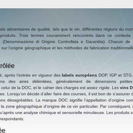
its alimentaires de qualité, tels que le vin, différentes régions du mo
ces produits. Trois termes couramment rencontrés dans ce context
 (Denominazione di Origine Controllata e Garantita). Chacun de 
 sur l’origine géographique et les méthodes de fabrication traditionnel
rôlée
isé, après l’entrée en vigueur des
labels européens
DOP, IGP et STG, s
ans des aires délimitées, généralement de dimensions petit
elui de la DOC, et le cahier des charges est assez rigide. Les
vins 
s. Lorsqu’on décide d’aller faire des courses, il est bon de s’assurer d
tions désagréables. La marque DOC signifie l’appellation d’origine con
 la zone géographique d’origine de ce vin particulier. Par conséquent, il
’après une analyse chimique et sensorielle minutieuse. Les produits so
rrespondants.
ée