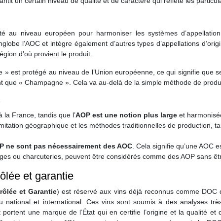
ntit un certain niveau de qualité et de caractère qui reflète les particul
é au niveau européen pour harmoniser les systèmes d’appellation 
globe l’AOC et intègre également d’autres types d’appellations d’orig
région d’où provient le produit.
st protégé au niveau de l’Union européenne, ce qui signifie que se
nt que « Champagne ». Cela va au-delà de la simple méthode de product
C
 la France, tandis que l’
AOP est une notion plus large
et harmonisée
mitation géographique et les méthodes traditionnelles de production, t
P ne sont pas nécessairement des AOC
. Cela signifie qu’une AOC
ages ou charcuteries, peuvent être considérés comme des AOP sans ê
ôlée et garantie
rôlée et Garantie
) est réservé aux vins déjà reconnus comme DOC de
 national et international. Ces vins sont soumis à des analyses très
t portent une marque de l’État qui en certifie l’origine et la qualité 