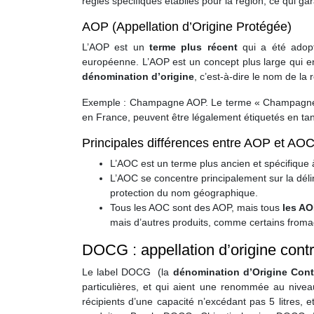
règles spécifiques établies pour la région, ce qui gara
AOP (Appellation d’Origine Protégée)
L’AOP est un
terme plus récent
qui a été adopt
européenne. L’AOP est un concept plus large qui en
dénomination d’origine
, c’est-à-dire le nom de la 
Exemple : Champagne AOP. Le terme « Champagne » e
en France, peuvent être légalement étiquetés en ta
Principales différences entre AOP et AO
L’AOC est un terme plus ancien et spécifique à
L’AOC se concentre principalement sur la déli
protection du nom géographique.
Tous les AOC sont des AOP, mais tous
les AO
mais d’autres produits, comme certains from
DOCG : appellation d’origine contr
Le label DOCG (la
dénomination d’Origine Cont
particulières, et qui aient une renommée au niveau
récipients d’une capacité n’excédant pas 5 litres, e