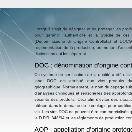
Lorsqu’il s’agit de désigner et de protéger les produ
pour garantir l’authenticité et la typicité de 
(Denominazione di Origine Controllata) et DOCG
réglementation de la production, en mettant l’accent
distinctions qui les séparent.
DOC : dénomination d’origine cont
Ce système de certification de la qualité a été util
label DOC est attribué aux vins produits d
géographique. Normalement, le nom du cépage suit c
d’analyses chimiques et sensorielles très approfondie
sécurité des produits. Ceci afin d’éviter des situa
utilisée dans le domaine de l’œnologie pour certifier
vin. Les vins DOC ne peuvent être commercialisés qu
le D.P.R. 348/94 et les règlements de production co
AOP : appellation d’origine protég