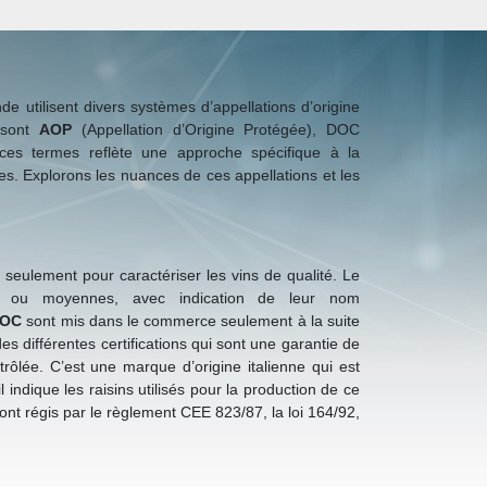
nde utilisent divers systèmes d’appellations d’origine
e sont
AOP
(Appellation d’Origine Protégée), DOC
ces termes reflète une approche spécifique à la
les. Explorons les nuances de ces appellations et les
eulement pour caractériser les vins de qualité. Le
es ou moyennes, avec indication de leur nom
DOC
sont mis dans le commerce seulement à la suite
es différentes certifications qui sont une garantie de
trôlée. C’est une marque d’origine italienne qui est
 indique les raisins utilisés pour la production de ce
nt régis par le règlement CEE 823/87, la loi 164/92,