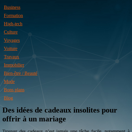
Business
Formation
High-tech
Culture
Voyages
Voiture
Travaux
Immobilier
Bien-être / Beauté
Mode
Bons plans
Blog
Des idées de cadeaux insolites pour
offrir à un mariage
Trouver des cadeaux n’est jamais une tâche facile, notamment à