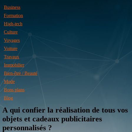
Business
Formation
High-tech
Culture
Voyages
Voiture
Travaux
Immobilier
Bien-être / Beauté
Mode
Bons plans
Blog
A qui confier la réalisation de tous vos
objets et cadeaux publicitaires
personnalisés ?